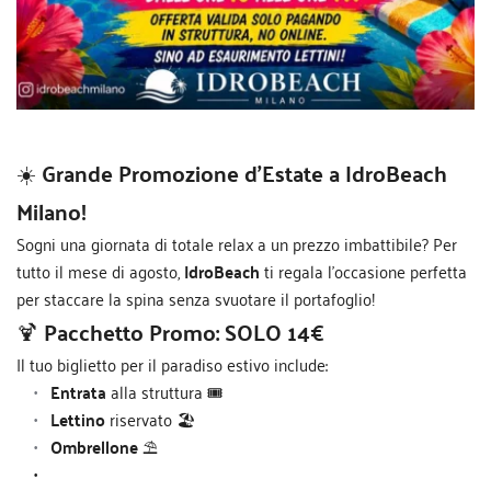
☀️
Grande Promozione d’Estate a IdroBeach
Milano!
Sogni una giornata di totale relax a un prezzo imbattibile? Per
tutto il mese di agosto,
IdroBeach
ti regala l'occasione perfetta
per staccare la spina senza svuotare il portafoglio!
🍹
Pacchetto Promo: SOLO 14€
Il tuo biglietto per il paradiso estivo include:
Entrata
 alla struttura 🎟️
Lettino
 riservato 🏖️
Ombrellone
 ⛱️