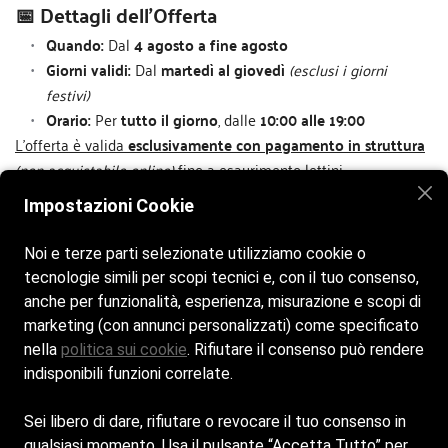
📅 Dettagli dell'Offerta
Quando:
 Dal 
4 agosto a fine agosto
Giorni validi:
 Dal 
martedì al giovedì
(esclusi i giorni 
festivi)
Orario:
 Per 
tutto il giorno
, dalle 
10:00 alle 19:00
L'offerta è valida
esclusivamente con pagamento in struttura
(non acquistabile online)
fino a esaurimento lettini
.
Arriva presto per assicurarti il tuo posto al sole!
Impostazioni Cookie
📍
Dove siamo:
IdroBeach Milano - Idroscalo
📲
Instagram:
@idrobeachmilano
Noi e terze parti selezionate utilizziamo cookie o
Non farti fuggire un risparmio unico per la tua estate. Ti
tecnologie simili per scopi tecnici e, con il tuo consenso,
aspettiamo a bordo piscina!
🔥
anche per funzionalità, esperienza, misurazione e scopi di
marketing (con annunci personalizzati) come specificato
nella
politica sui cookie
. Rifiutare il consenso può rendere
indisponibili funzioni correlate.
Home
La spiaggia
Idro Beach La Villetta
Sei libero di dare, rifiutare o revocare il tuo consenso in
Idro Beach Milano Punta dell'Est
Bar e Ristorante
qualsiasi momento. Usa il pulsante “Accetta Tutto” per