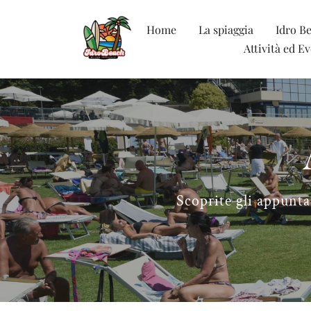
Home
La spiaggia
Idro Be
Attività ed E
Scoprite gli appunta