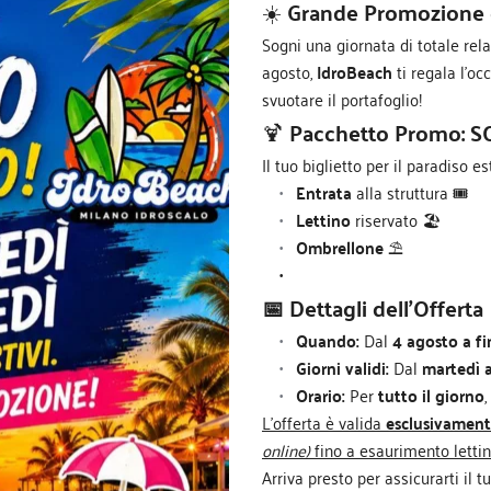
☀️
Grande Promozione d
Sogni una giornata di totale rela
agosto,
IdroBeach
ti regala l'oc
svuotare il portafoglio!
🍹
Pacchetto Promo: 
Il tuo biglietto per il paradiso es
Entrata
 alla struttura 🎟️
Lettino
 riservato 🏖️
Ombrellone
 ⛱️
📅 Dettagli dell'Offerta
Quando:
 Dal 
4 agosto a f
Giorni validi:
 Dal 
martedì a
Orario:
 Per 
tutto il giorno
,
L'offerta è valida
esclusivament
online)
fino a esaurimento lettin
Arriva presto per assicurarti il t