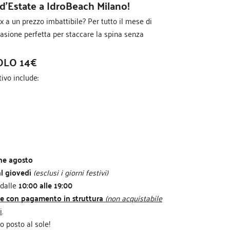
’Estate a IdroBeach Milano!
x a un prezzo imbattibile? Per tutto il mese di
casione perfetta per staccare la spina senza
SOLO 14€
tivo include:
ine agosto
l giovedì
(esclusi i giorni festivi)
 dalle 
10:00 alle 19:00
e con pagamento in struttura
(non acquistabile
i
.
uo posto al sole!