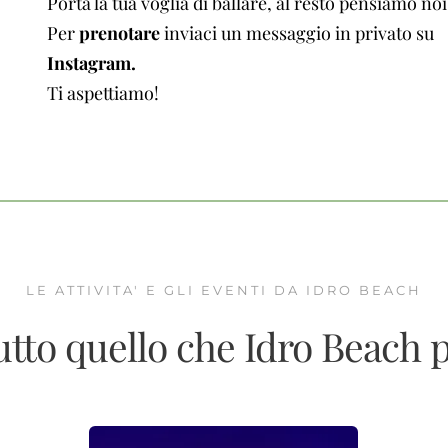
Porta la tua voglia di ballare, al resto pensiamo noi
Per
prenotare
inviaci un messaggio in privato su
Instagram.
Ti aspettiamo!
LE ATTIVITA' E GLI EVENTI DA IDRO BEACH
utto quello che Idro Beach p