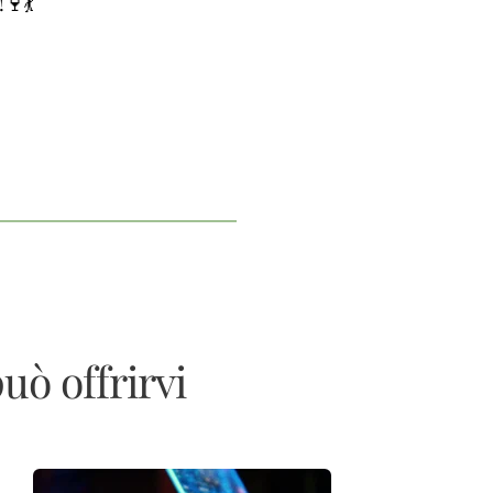
!🍷💃
uò offrirvi