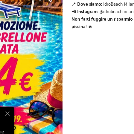
📍
Dove siamo:
IdroBeach Milan
📲
Instagram:
@idrobeachmilan
Non farti fuggire un risparmio
piscina!
🔥
gie