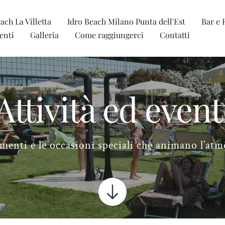
ach La Villetta
Idro Beach Milano Punta dell'Est
Bar e 
venti
Galleria
Come raggiungerci
Contatti
Attività ed event
menti e le occasioni speciali che animano l’atm